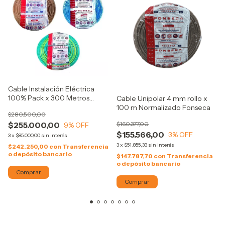
Cable Instalación Eléctrica
100% Pack x 300 Metros
Cable Unipolar 4 mm rollo x
Celeste + Marron + Verde
100 m Normalizado Fonseca
$280.500,00
Amarillo 2,5mm
$160.377,00
$255.000,00
9
% OFF
$155.566,00
3
% OFF
3
x
$85.000,00
sin interés
3
x
$51.855,33
sin interés
$242.250,00
con
Transferencia
o depósito bancario
$147.787,70
con
Transferencia
o depósito bancario
Comprar